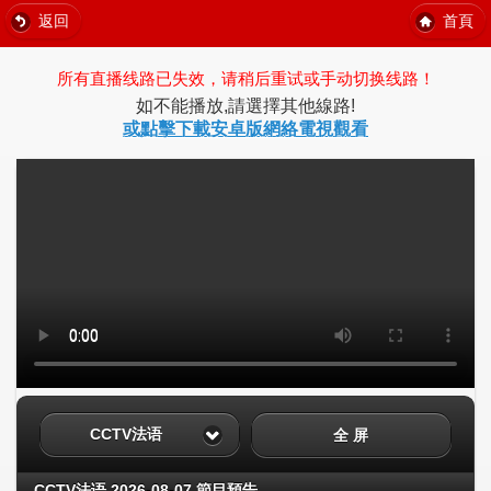
返回
首頁
所有直播线路已失效，请稍后重试或手动切换线路！
如不能播放,請選擇其他線路!
或點擊下載安卓版網絡電視觀看
CCTV法语
全 屏
CCTV法语 2026-08-07 節目預告