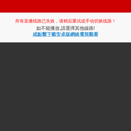
所有直播线路已失效，请稍后重试或手动切换线路！
如不能播放,請選擇其他線路!
或點擊下載安卓版網絡電視觀看