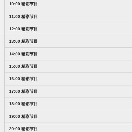
10:00 精彩节目
11:00 精彩节目
12:00 精彩节目
13:00 精彩节目
14:00 精彩节目
15:00 精彩节目
16:00 精彩节目
17:00 精彩节目
18:00 精彩节目
19:00 精彩节目
20:00 精彩节目