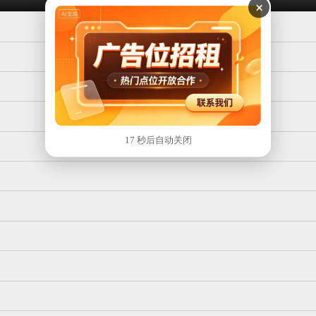
×
16 秒后自动关闭