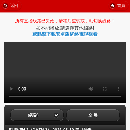
返回
首頁
所有直播线路已失效，请稍后重试或手动切换线路！
如不能播放,請選擇其他線路!
或點擊下載安卓版網絡電視觀看
線路6
全 屏
ELEVEN 2（DAZN 2） 2026-08-10 節目預告