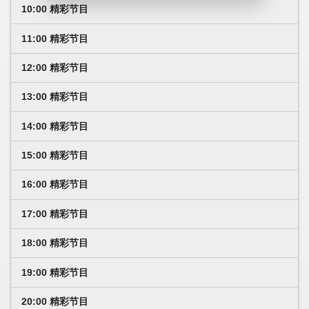
10:00 精彩节目
11:00 精彩节目
12:00 精彩节目
13:00 精彩节目
14:00 精彩节目
15:00 精彩节目
16:00 精彩节目
17:00 精彩节目
18:00 精彩节目
19:00 精彩节目
20:00 精彩节目