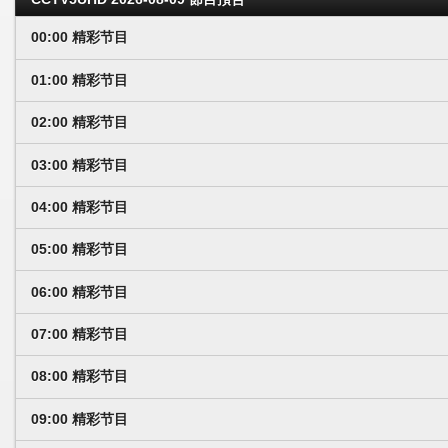
00:00 精彩节目
01:00 精彩节目
02:00 精彩节目
03:00 精彩节目
04:00 精彩节目
05:00 精彩节目
06:00 精彩节目
07:00 精彩节目
08:00 精彩节目
09:00 精彩节目