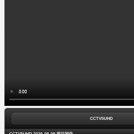
CCTV5UHD
CCTV5UHD 2026-08-09 節目預告