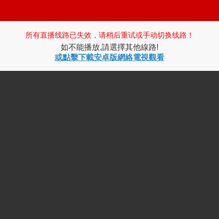
所有直播线路已失效，请稍后重试或手动切换线路！
如不能播放,請選擇其他線路!
或點擊下載安卓版網絡電視觀看