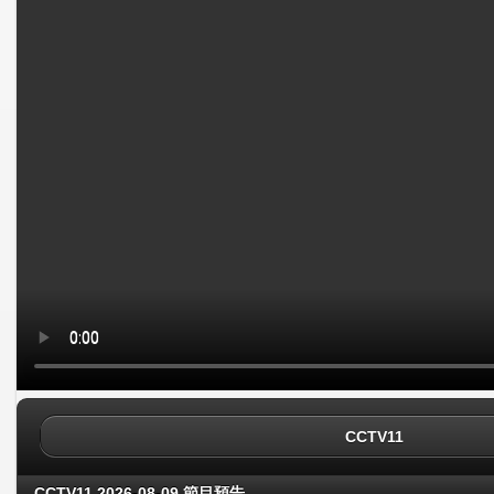
CCTV11
CCTV11 2026-08-09 節目預告