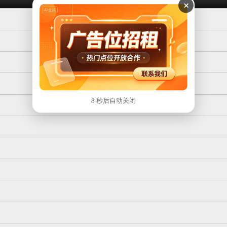
×
8 秒后自动关闭