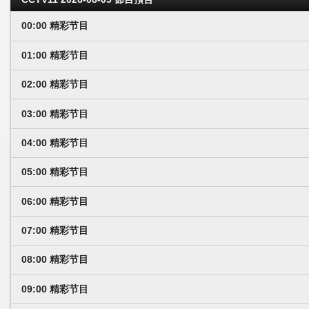
00:00 精彩节目
01:00 精彩节目
02:00 精彩节目
03:00 精彩节目
04:00 精彩节目
05:00 精彩节目
06:00 精彩节目
07:00 精彩节目
08:00 精彩节目
09:00 精彩节目