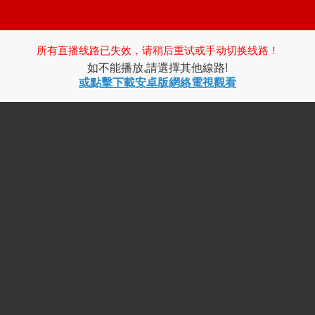
所有直播线路已失效，请稍后重试或手动切换线路！
如不能播放,請選擇其他線路!
或點擊下載安卓版網絡電視觀看