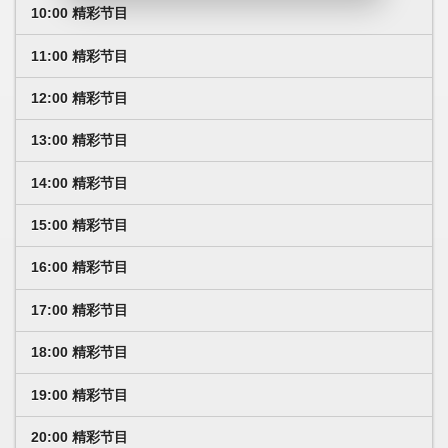
10:00 精彩节目
11:00 精彩节目
12:00 精彩节目
13:00 精彩节目
14:00 精彩节目
15:00 精彩节目
16:00 精彩节目
17:00 精彩节目
18:00 精彩节目
19:00 精彩节目
20:00 精彩节目