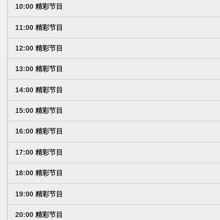
10:00 精彩节目
11:00 精彩节目
12:00 精彩节目
13:00 精彩节目
14:00 精彩节目
15:00 精彩节目
16:00 精彩节目
17:00 精彩节目
18:00 精彩节目
19:00 精彩节目
20:00 精彩节目