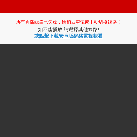
所有直播线路已失效，请稍后重试或手动切换线路！
如不能播放,請選擇其他線路!
或點擊下載安卓版網絡電視觀看