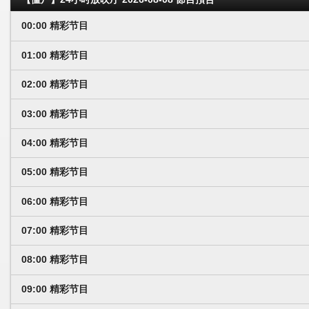
00:00 精彩节目
01:00 精彩节目
02:00 精彩节目
03:00 精彩节目
04:00 精彩节目
05:00 精彩节目
06:00 精彩节目
07:00 精彩节目
08:00 精彩节目
09:00 精彩节目