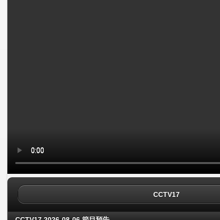
CCTV17
CCTV17 2026-08-06 節目預告