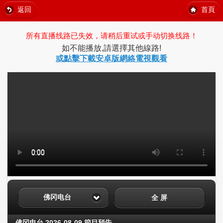
返回
首頁
所有直播线路已失效，请稍后重试或手动切换线路！
如不能播放,請選擇其他線路!
或點擊下載安卓版網絡電視觀看
佛冈电台
全 屏
佛冈电台 2026-08-09 節目預告