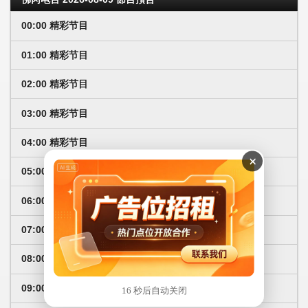
00:00 精彩节目
01:00 精彩节目
02:00 精彩节目
03:00 精彩节目
04:00 精彩节目
×
05:00 精彩节目
06:00 精彩节目
07:00 精彩节目
08:00 精彩节目
09:00 精彩节目
16 秒后自动关闭