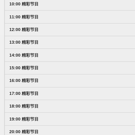
10:00 精彩节目
11:00 精彩节目
12:00 精彩节目
13:00 精彩节目
14:00 精彩节目
15:00 精彩节目
16:00 精彩节目
17:00 精彩节目
18:00 精彩节目
19:00 精彩节目
20:00 精彩节目