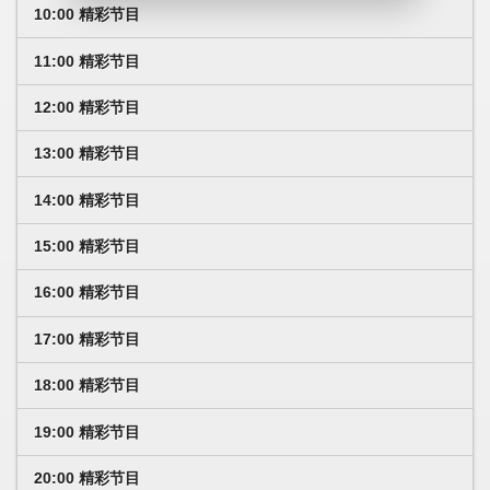
10:00 精彩节目
11:00 精彩节目
12:00 精彩节目
13:00 精彩节目
14:00 精彩节目
15:00 精彩节目
16:00 精彩节目
17:00 精彩节目
18:00 精彩节目
19:00 精彩节目
20:00 精彩节目