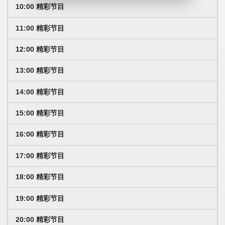
10:00 精彩节目
11:00 精彩节目
12:00 精彩节目
13:00 精彩节目
14:00 精彩节目
15:00 精彩节目
16:00 精彩节目
17:00 精彩节目
18:00 精彩节目
19:00 精彩节目
20:00 精彩节目