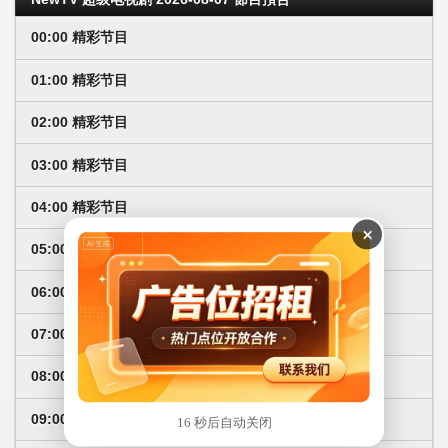
00:00 精彩节目
01:00 精彩节目
02:00 精彩节目
03:00 精彩节目
04:00 精彩节目
×
05:00 精彩节目
06:00 精彩节目
07:00 精彩节目
08:00 精彩节目
09:00 精彩节目
16 秒后自动关闭