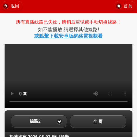
返回
首頁
所有直播线路已失效，请稍后重试或手动切换线路！
如不能播放,請選擇其他線路!
或點擊下載安卓版網絡電視觀看
線路2
全 屏
极速汽车 2026-08-07 節目預告