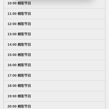
10:00 精彩节目
11:00 精彩节目
12:00 精彩节目
13:00 精彩节目
14:00 精彩节目
15:00 精彩节目
16:00 精彩节目
17:00 精彩节目
18:00 精彩节目
19:00 精彩节目
20:00 精彩节目