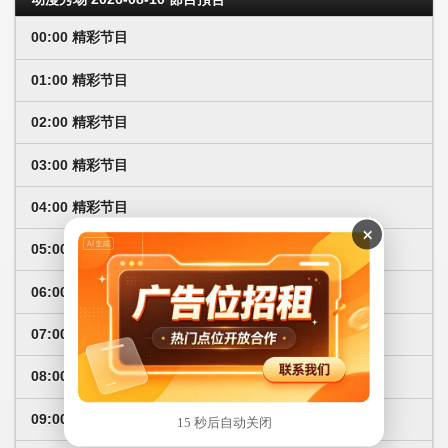
00:00 精彩节目
01:00 精彩节目
02:00 精彩节目
03:00 精彩节目
04:00 精彩节目
×
05:00 精彩节目
06:00 精彩节目
07:00 精彩节目
08:00 精彩节目
09:00 精彩节目
15 秒后自动关闭