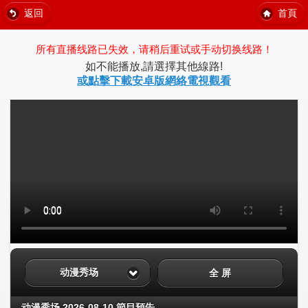
返回
首頁
所有直播线路已失效，请稍后重试或手动切换线路！
如不能播放,請選擇其他線路!
或點擊下載安卓版網絡電視觀看
动漫秀场
全 屏
动漫秀场 2026-08-10 節目預告