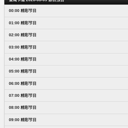
00:00 精彩节目
01:00 精彩节目
02:00 精彩节目
03:00 精彩节目
04:00 精彩节目
05:00 精彩节目
06:00 精彩节目
07:00 精彩节目
08:00 精彩节目
09:00 精彩节目