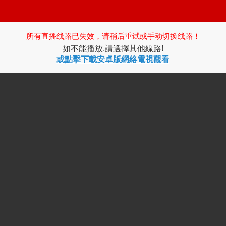
所有直播线路已失效，请稍后重试或手动切换线路！
如不能播放,請選擇其他線路!
或點擊下載安卓版網絡電視觀看