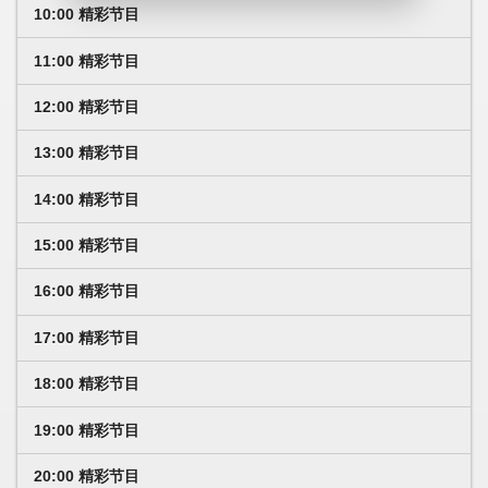
10:00 精彩节目
11:00 精彩节目
12:00 精彩节目
13:00 精彩节目
14:00 精彩节目
15:00 精彩节目
16:00 精彩节目
17:00 精彩节目
18:00 精彩节目
19:00 精彩节目
20:00 精彩节目