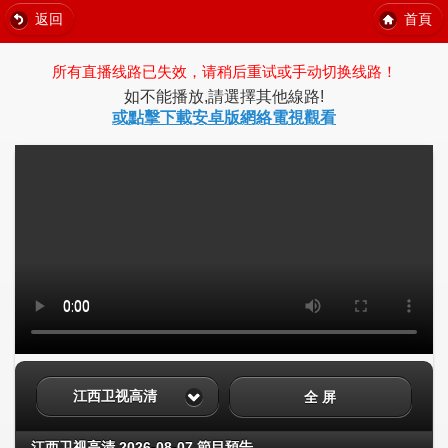
返回
首頁
所有直播线路已失效，请稍后重试或手动切换线路！
如不能播放,請選擇其他線路!
或點擊下載安卓版網絡電視觀看
江西卫视高清
全 屏
江西卫视高清 2026-08-07 節目預告