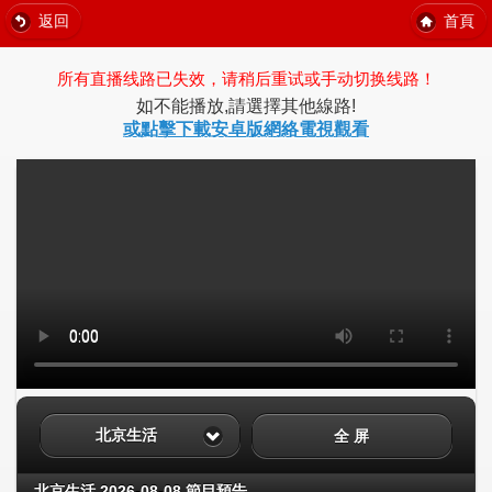
返回
首頁
所有直播线路已失效，请稍后重试或手动切换线路！
如不能播放,請選擇其他線路!
或點擊下載安卓版網絡電視觀看
北京生活
全 屏
北京生活 2026-08-08 節目預告