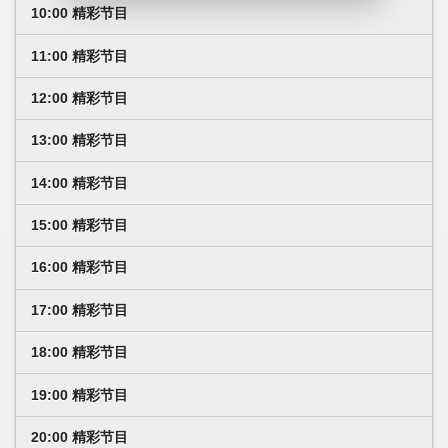
10:00 精彩节目
11:00 精彩节目
12:00 精彩节目
13:00 精彩节目
14:00 精彩节目
15:00 精彩节目
16:00 精彩节目
17:00 精彩节目
18:00 精彩节目
19:00 精彩节目
20:00 精彩节目