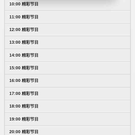
10:00 精彩节目
11:00 精彩节目
12:00 精彩节目
13:00 精彩节目
14:00 精彩节目
15:00 精彩节目
16:00 精彩节目
17:00 精彩节目
18:00 精彩节目
19:00 精彩节目
20:00 精彩节目