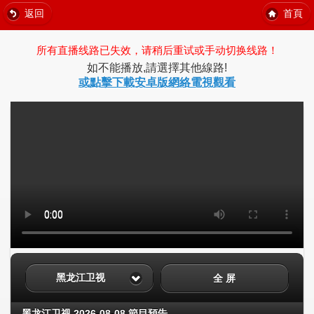
返回
首頁
所有直播线路已失效，请稍后重试或手动切换线路！
如不能播放,請選擇其他線路!
或點擊下載安卓版網絡電視觀看
黑龙江卫视
全 屏
黑龙江卫视 2026-08-08 節目預告