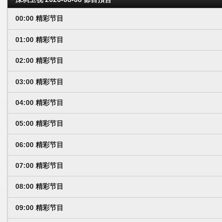
00:00 精彩节目
01:00 精彩节目
02:00 精彩节目
03:00 精彩节目
04:00 精彩节目
05:00 精彩节目
06:00 精彩节目
07:00 精彩节目
08:00 精彩节目
09:00 精彩节目