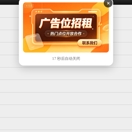
×
16 秒后自动关闭