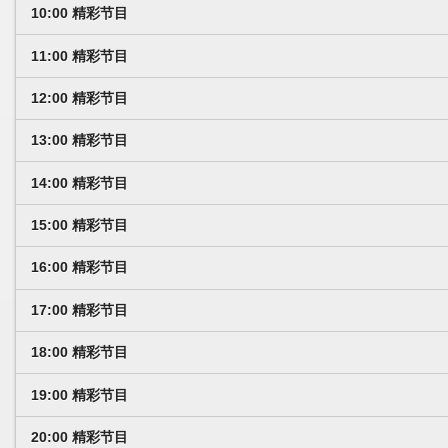
10:00 精彩节目
11:00 精彩节目
12:00 精彩节目
13:00 精彩节目
14:00 精彩节目
15:00 精彩节目
16:00 精彩节目
17:00 精彩节目
18:00 精彩节目
19:00 精彩节目
20:00 精彩节目