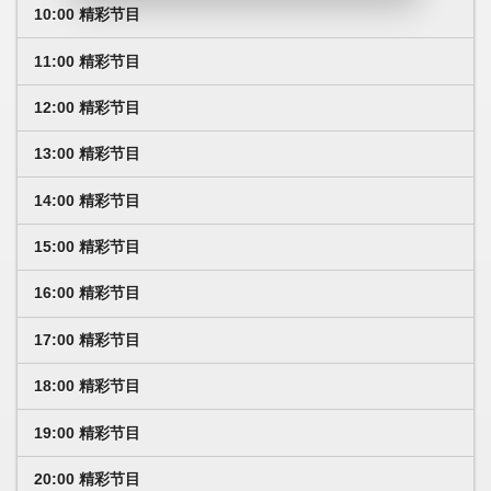
10:00 精彩节目
11:00 精彩节目
12:00 精彩节目
13:00 精彩节目
14:00 精彩节目
15:00 精彩节目
16:00 精彩节目
17:00 精彩节目
18:00 精彩节目
19:00 精彩节目
20:00 精彩节目