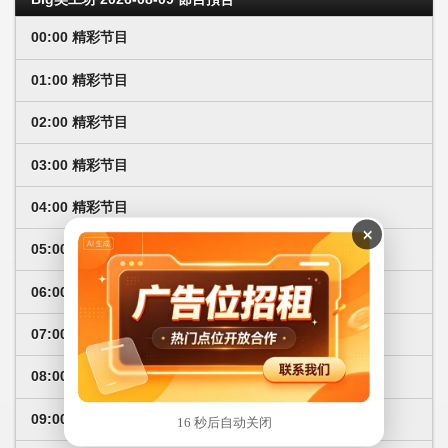
00:00 精彩节目
01:00 精彩节目
02:00 精彩节目
03:00 精彩节目
04:00 精彩节目
×
05:00 精彩节目
06:00 精彩节目
07:00 精彩节目
08:00 精彩节目
09:00 精彩节目
16 秒后自动关闭