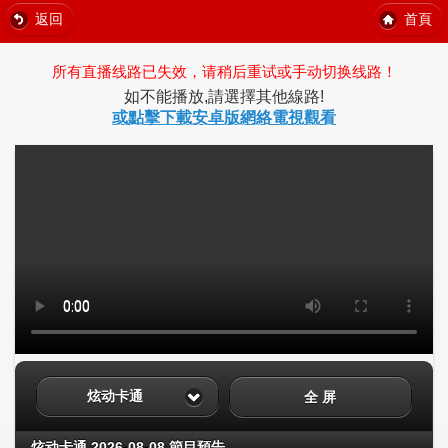
返回
首頁
所有直播线路已失效，请稍后重试或手动切换线路！
如不能播放,請選擇其他線路!
或點擊下載安卓版網絡電視觀看
炫动卡通
全 屏
炫动卡通 2026-08-08 節目預告