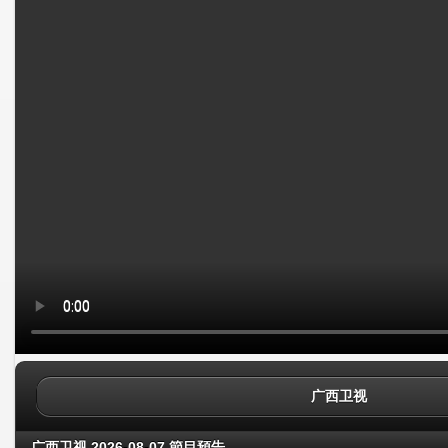
广西卫视
广西卫视 2026-08-07 節目預告