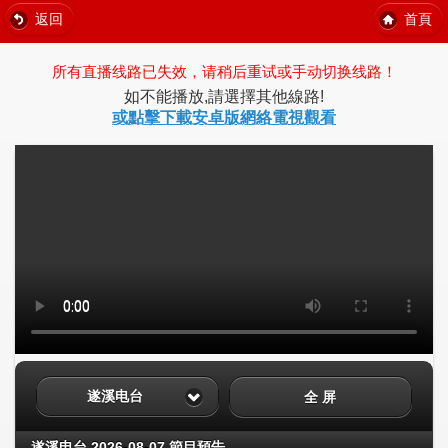
返回
首頁
所有直播线路已失效，请稍后重试或手动切换线路！
如不能播放,請選擇其他線路!
或點擊下載安卓版網絡電視觀看
遂溪电台
全 屏
遂溪电台 2026-08-07 節目預告