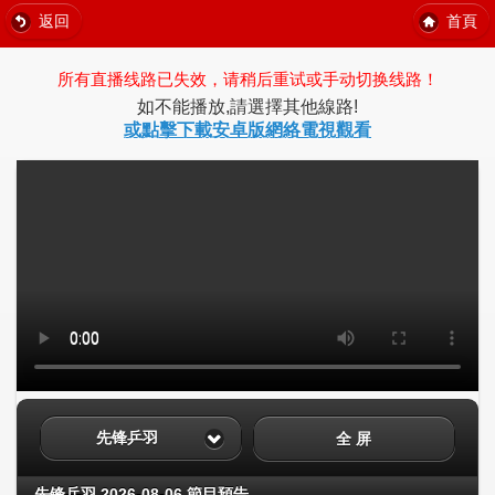
返回
首頁
所有直播线路已失效，请稍后重试或手动切换线路！
如不能播放,請選擇其他線路!
或點擊下載安卓版網絡電視觀看
先锋乒羽
全 屏
先锋乒羽 2026-08-06 節目預告