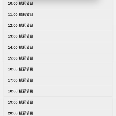
10:00 精彩节目
11:00 精彩节目
12:00 精彩节目
13:00 精彩节目
14:00 精彩节目
15:00 精彩节目
16:00 精彩节目
17:00 精彩节目
18:00 精彩节目
19:00 精彩节目
20:00 精彩节目