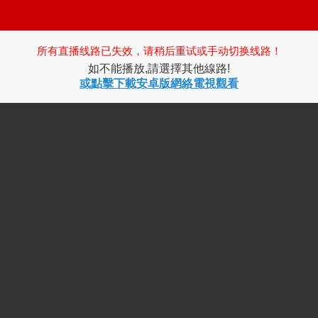
所有直播线路已失效，请稍后重试或手动切换线路！
如不能播放,請選擇其他線路!
或點擊下載安卓版網絡電視觀看