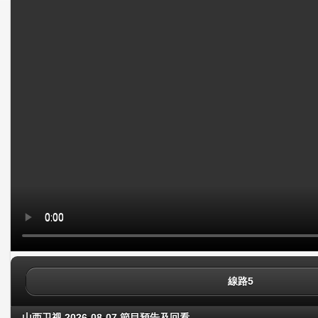
線路5
山西卫视 2026-08-07 節目預告及回看