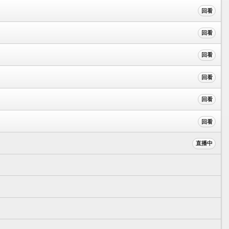
回看
回看
回看
回看
回看
回看
直播中