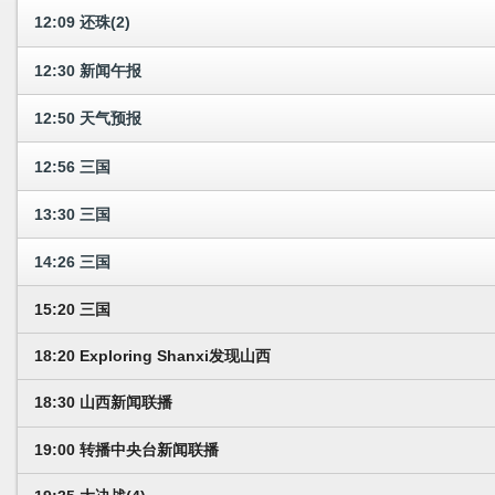
12:09 还珠(2)
12:30 新闻午报
12:50 天气预报
12:56 三国
13:30 三国
14:26 三国
15:20 三国
18:20 Exploring Shanxi发现山西
18:30 山西新闻联播
19:00 转播中央台新闻联播