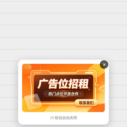
×
15 秒后自动关闭