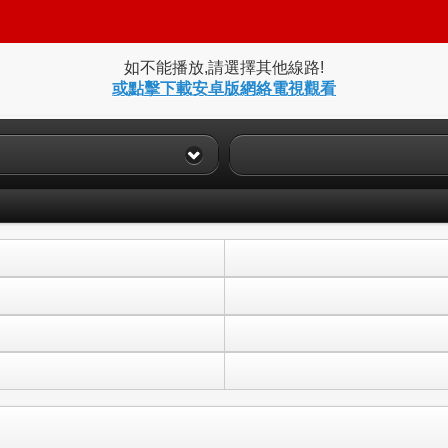
如不能播放,請選擇其他線路!
或點擊下載安卓版網絡電視觀看