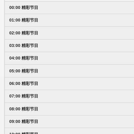
00:00 精彩节目
01:00 精彩节目
02:00 精彩节目
03:00 精彩节目
04:00 精彩节目
05:00 精彩节目
06:00 精彩节目
07:00 精彩节目
08:00 精彩节目
09:00 精彩节目